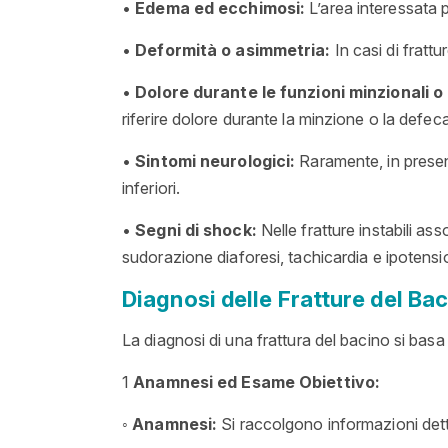
•
Edema ed ecchimosi:
L’area interessata 
•
Deformità o asimmetria:
In casi di fratt
•
Dolore durante le funzioni minzionali o
riferire dolore durante la minzione o la defec
•
Sintomi neurologici:
Raramente, in presen
inferiori.
•
Segni di shock:
Nelle fratture instabili as
sudorazione
diaforesi
, tachicardia e ipotensi
Diagnosi delle Fratture del Ba
La diagnosi di una frattura del bacino si basa 
1
Anamnesi ed Esame Obiettivo:
◦
Anamnesi:
Si raccolgono informazioni dett