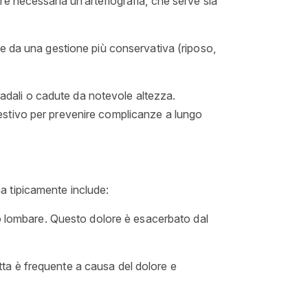
e necessaria un’arteriografia, che serve sia
e da una gestione più conservativa (riposo,
radali o cadute da notevole altezza.
estivo per prevenire complicanze a lungo
ma tipicamente include:
 o lombare. Questo dolore è esacerbato dal
ta è frequente a causa del dolore e