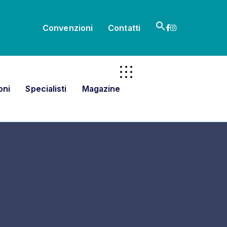
Search
Convenzioni
Contatti
for:
Search Button
oni
Specialisti
Magazine