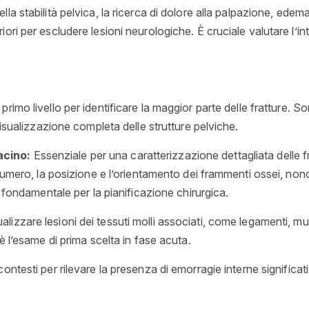
lla stabilità pelvica, la ricerca di dolore alla palpazione, ede
inferiori per escludere lesioni neurologiche. È cruciale valutare l’
 primo livello per identificare la maggior parte delle fratture
visualizzazione completa delle strutture pelviche.
acino:
Essenziale per una caratterizzazione dettagliata delle 
numero, la posizione e l’orientamento dei frammenti ossei, nonc
È fondamentale per la pianificazione chirurgica.
ualizzare lesioni dei tessuti molli associati, come legamenti, mus
è l’esame di prima scelta in fase acuta.
ntesti per rilevare la presenza di emorragie interne significati