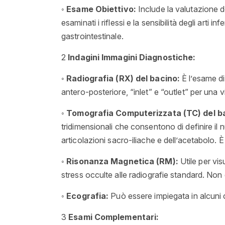
◦
Esame Obiettivo:
Include la valutazione de
esaminati i riflessi e la sensibilità degli arti 
gastrointestinale.
2
Indagini
Immagini
Diagnostiche:
◦
Radiografia (RX) del bacino:
È l’esame di
antero-posteriore, “inlet” e “outlet” per una 
◦
Tomografia Computerizzata (TC) del b
tridimensionali che consentono di definire il 
articolazioni sacro-iliache e dell’acetabolo. 
◦
Risonanza Magnetica (RM):
Utile per vis
stress occulte alle radiografie standard. Non 
◦
Ecografia:
Può essere impiegata in alcuni co
3
Esami Complementari: