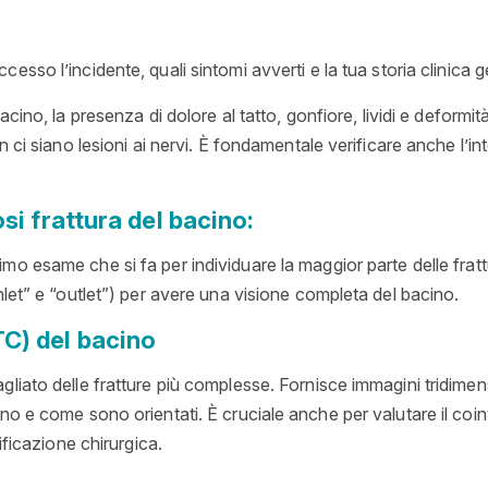
esso l’incidente, quali sintomi avverti e la tua storia clinica g
bacino, la presenza di dolore al tatto, gonfiore, lividi e deformi
ci siano lesioni ai nervi. È fondamentale verificare anche l’integ
si frattura del bacino:
imo esame che si fa per individuare la maggior parte delle frat
nlet” e “outlet”) per avere una visione completa del bacino.
C) del bacino
gliato delle fratture più complesse. Fornisce immagini tridime
no e come sono orientati. È cruciale anche per valutare il coin
ificazione chirurgica.