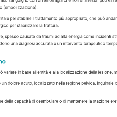
vaso sanguigno con un’emorragia che non si arresta, può esser
to (embolizzazione).
le per stabilire il trattamento più appropriato, che può andar
rgico per stabilizzare la frattura.
tive, spesso causate da traumi ad alta energia come incidenti st
edono una diagnosi accurata e un intervento terapeutico temp
ino
 variare in base all’entità e alla localizzazione della lesione, 
 un dolore acuto, localizzato nella regione pelvica, inguinale
della capacità di deambulare o di mantenere la stazione eret