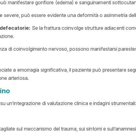
può manifestare gonfiore (edema) e sanguinamenti sottocutane
ure severe, può essere evidente una deformità o asimmetria dell
 defecatorie:
Se la frattura coinvolge strutture adiacenti come 
azione.
za di coinvolgimento nervoso, possono manifestarsi parestesie
sociate a emorragia significativa, il paziente può presentare seg
one arteriosa.
cino
su un’integrazione di valutazione clinica e indagini strumentali
agliate sul meccanismo del trauma, sui sintomi e sull’anamnes