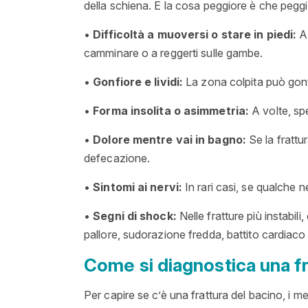
della schiena. E la cosa peggiore è che peggi
•
Difficoltà a muoversi o stare in piedi:
A 
camminare o a reggerti sulle gambe.
•
Gonfiore e lividi:
La zona colpita può gonf
•
Forma insolita o asimmetria:
A volte, spe
•
Dolore mentre vai in bagno:
Se la frattur
defecazione.
•
Sintomi ai nervi:
In rari casi, se qualche 
•
Segni di shock:
Nelle fratture più instabil
pallore, sudorazione fredda, battito cardiac
Come si diagnostica una fr
Per capire se c’è una frattura del bacino, i m