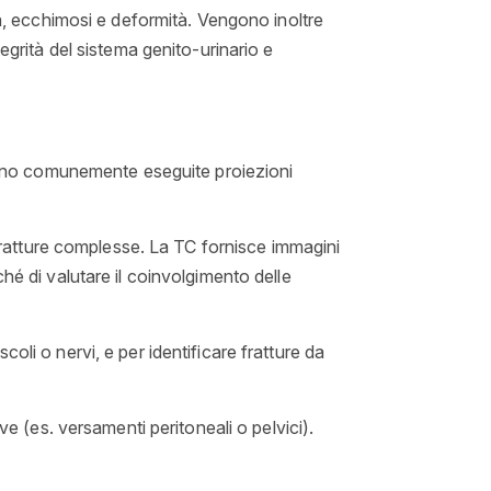
ma, ecchimosi e deformità. Vengono inoltre
integrità del sistema genito-urinario e
. Sono comunemente eseguite proiezioni
fratture complesse. La TC fornisce immagini
hé di valutare il coinvolgimento delle
coli o nervi, e per identificare fratture da
ve (es. versamenti peritoneali o pelvici).