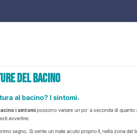
ture del bacino
ura al bacino? I sintomi.
bacino i sintomi
possono variare un po’ a seconda di quanto è 
sti avvertire:
rimo segno. Si sente un male acuto proprio lì, nella zona del b