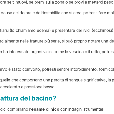
ora se ti muovi, se premi sulla zona o se provi a metterci peso
causa del dolore e dell’instabilità che si crea, potresti fare mol
iarsi (lo chiamiamo edema) e presentare dei lividi (ecchimosi
cialmente nelle fratture più serie, si può proprio notare una d
a ha interessato organi vicini come la vescica o il retto, potres
nervo è stato coinvolto, potresti sentire intorpidimento, formic
i, quelle che comportano una perdita di sangue significativa, l
o accelerato e pressione bassa.
attura del bacino?
edici combinano l’
esame clinico
con indagini strumentali: