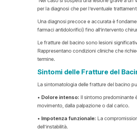
Nel caso si sospetti una lesione grave a un 
per la diagnosi che per l’eventuale trattamen
Una diagnosi precoce e accurata è fondamenta
farmaci antidolorifici) fino all’intervento chiru
Le fratture del bacino sono lesioni significa
Rappresentano condizioni cliniche che richi
termine.
Sintomi delle Fratture del Bac
La sintomatologia delle fratture del bacino può
•
Dolore intenso:
Il sintomo predominante è
movimento, dalla palpazione o dal carico.
•
Impotenza funzionale:
La compromissione 
dell’instabilità.