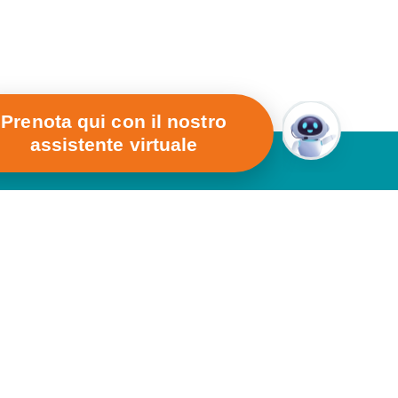
Prenota qui con il nostro
assistente virtuale
Orari di Apertura
Eur Torrino
Dal Lunedì al Venerdì
08.00 – 20.00
Sabato
08.00 – 13.00
D'Europa 801 -