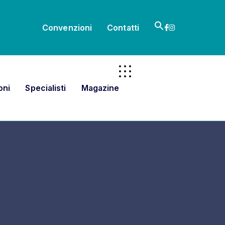
Search
Convenzioni
Contatti
for:
Search Button
oni
Specialisti
Magazine