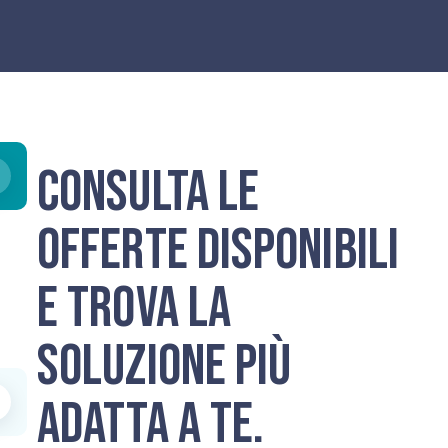
Consulta le
offerte disponibili
e trova la
soluzione più
adatta a te.