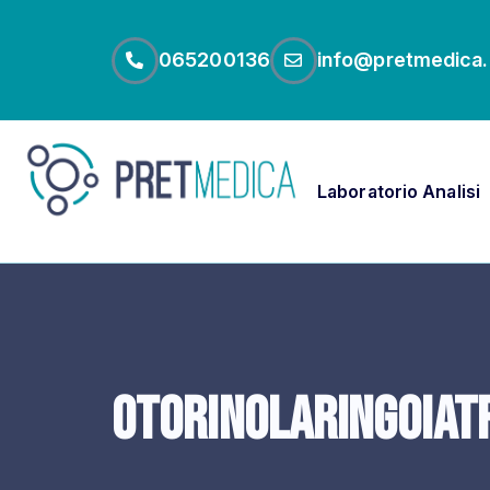
065200136
info@pretmedica.
Laboratorio Analisi
Otorinolaringoiat