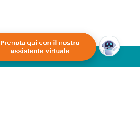
Prenota qui con il nostro
assistente virtuale
Orari di Apertura
Eur Torrino
Dal Lunedì al Venerdì
08.00 – 20.00
Sabato
08.00 – 13.00
D'Europa 801 -