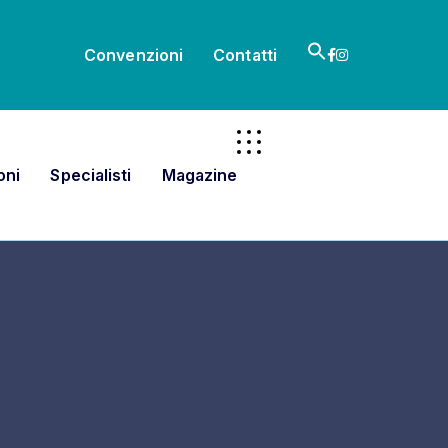
Search
Convenzioni
Contatti
for:
Search Button
oni
Specialisti
Magazine