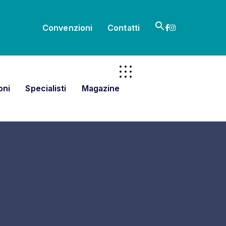
Search
Convenzioni
Contatti
for:
Search Button
oni
Specialisti
Magazine