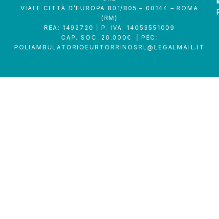
VIALE CITTÀ D’EUROPA 801/805 – 00144 – ROMA
(RM)
REA: 1492720 | P. IVA: 14053551009
CAP. SOC. 20.000€ | PEC:
POLIAMBULATORIOEURTORRINOSRL@LEGALMAIL.IT