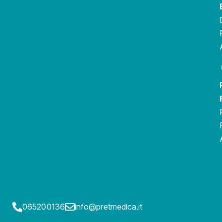
065200136
info@pretmedica.it